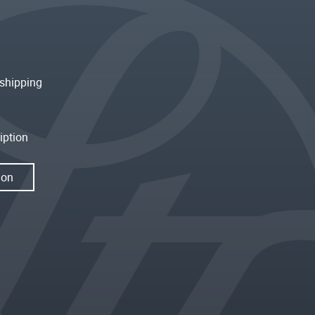
shipping
iption
ion