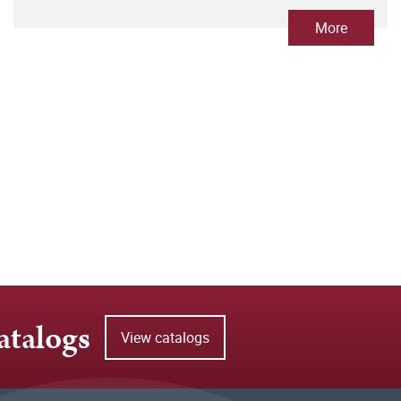
More
atalogs
View catalogs