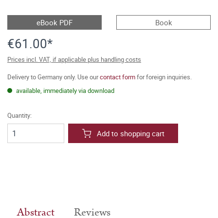
eBook PDF
Book
€61.00*
Prices incl. VAT, if applicable plus handling costs
Delivery to Germany only. Use our
contact form
for foreign inquiries.
available, immediately via download
Quantity:
Add to shopping cart
Abstract
Reviews