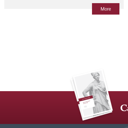
More
C