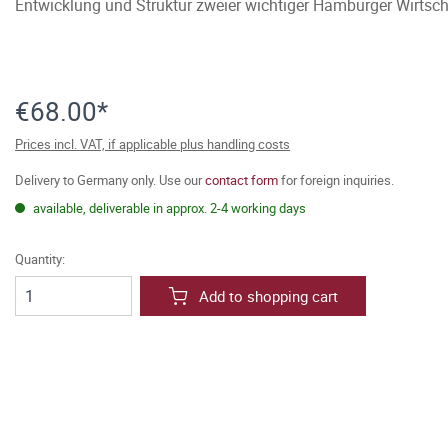
Entwicklung und Struktur zweier wichtiger Hamburger Wirtscha
€68.00*
Prices incl. VAT, if applicable plus handling costs
Delivery to Germany only. Use our
contact form
for foreign inquiries.
available, deliverable in approx. 2-4 working days
Quantity:
Add to shopping cart