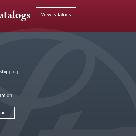
atalogs
View catalogs
shipping
iption
ion