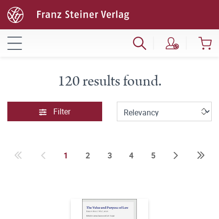
120 results found.
Filter
1
2
3
4
5