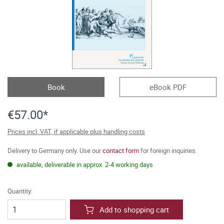
Book
eBook PDF
€57.00*
Prices incl. VAT, if applicable plus handling costs
Delivery to Germany only. Use our
contact form
for foreign inquiries.
available, deliverable in approx. 2-4 working days
Quantity:
Add to shopping cart