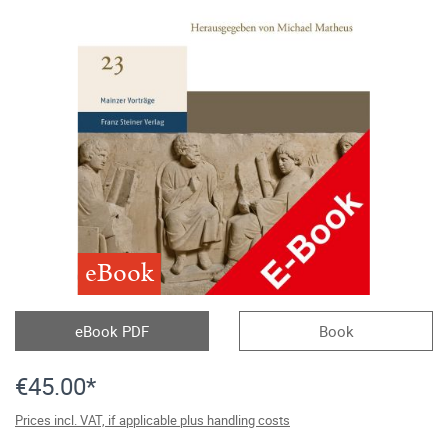
eBook
eBook PDF
Book
€45.00*
Prices incl. VAT, if applicable plus handling costs