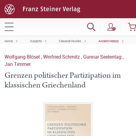
Home
Subjects
Classical Studies
Ancient History
Wolfgang Blösel
,
Winfried Schmitz
,
Gunnar Seelentag
,
Jan Timmer
Grenzen politischer Partizipation im
klassischen Griechenland