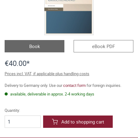
Book
eBook PDF
€40.00*
Prices incl. VAT, if applicable plus handling costs
Delivery to Germany only. Use our
contact form
for foreign inquiries.
available, deliverable in approx. 2-4 working days
Quantity:
Add to shopping cart