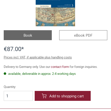
Book
eBook PDF
€87.00*
Prices incl. VAT, if applicable plus handling costs
Delivery to Germany only. Use our
contact form
for foreign inquiries.
available, deliverable in approx. 2-4 working days
Quantity:
Add to shopping cart