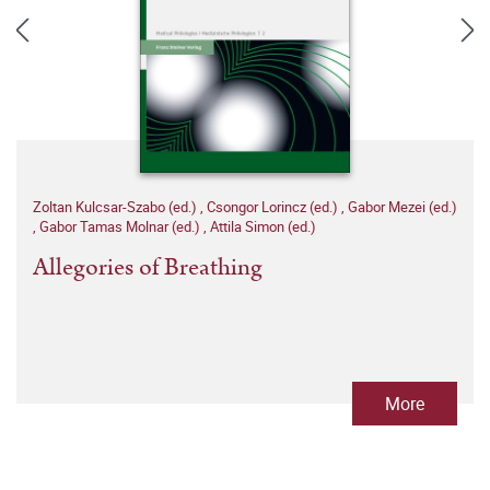
Zoltan Kulcsar-Szabo (ed.)
,
Csongor Lorincz (ed.)
,
Gabor Mezei (ed.)
,
Gabor Tamas Molnar (ed.)
,
Attila Simon (ed.)
Allegories of Breathing
More