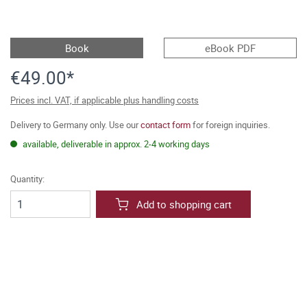
Book
eBook PDF
€49.00*
Prices incl. VAT, if applicable plus handling costs
Delivery to Germany only. Use our
contact form
for foreign inquiries.
available, deliverable in approx. 2-4 working days
Quantity:
Add to shopping cart