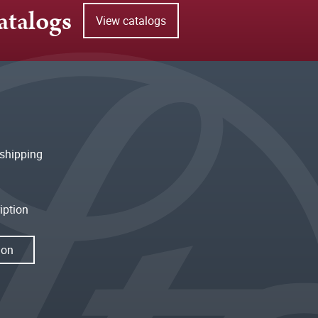
atalogs
View catalogs
shipping
iption
ion