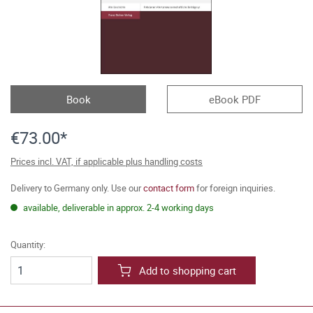
Book
eBook PDF
€73.00*
Prices incl. VAT, if applicable plus handling costs
Delivery to Germany only. Use our
contact form
for foreign inquiries.
available, deliverable in approx. 2-4 working days
Quantity:
Add to shopping cart