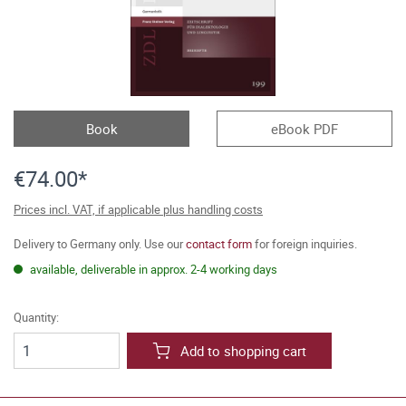
Book
eBook PDF
€74.00*
Prices incl. VAT, if applicable plus handling costs
Delivery to Germany only. Use our
contact form
for foreign inquiries.
available, deliverable in approx. 2-4 working days
Quantity:
Add to shopping cart