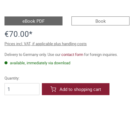
eBook PDF
Book
€70.00*
Prices incl. VAT, if applicable plus handling costs
Delivery to Germany only. Use our
contact form
for foreign inquiries.
available, immediately via download
Quantity:
Add to shopping cart