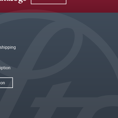
shipping
iption
ion