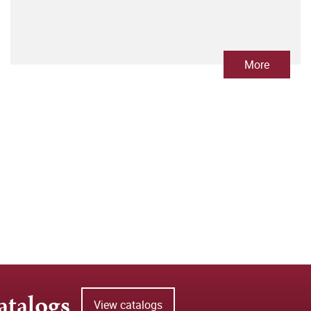
More
atalogs
View catalogs