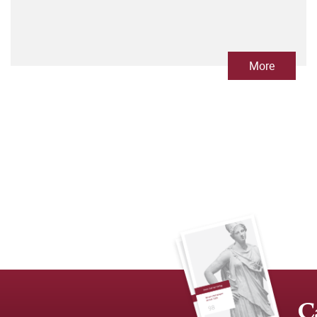
More
C