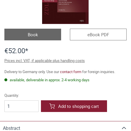
Book
eBook PDF
€52.00*
Prices incl. VAT, if applicable plus handling costs
Delivery to Germany only. Use our
contact form
for foreign inquiries.
available, deliverable in approx. 2-4 working days
Quantity:
Add to shopping cart
Abstract