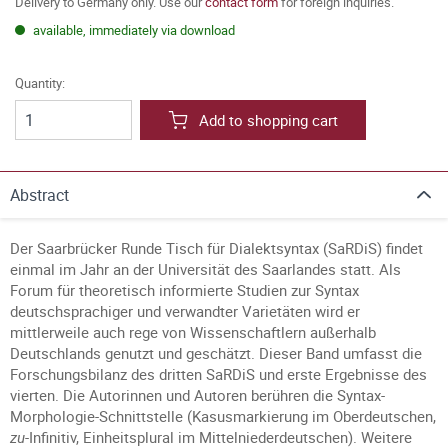
Delivery to Germany only. Use our
contact form
for foreign inquiries.
available, immediately via download
Quantity:
Add to shopping cart
Abstract
Der Saarbrücker Runde Tisch für Dialektsyntax (SaRDiS) findet
einmal im Jahr an der Universität des Saarlandes statt. Als
Forum für theoretisch informierte Studien zur Syntax
deutschsprachiger und verwandter Varietäten wird er
mittlerweile auch rege von Wissenschaftlern außerhalb
Deutschlands genutzt und geschätzt. Dieser Band umfasst die
Forschungsbilanz des dritten SaRDiS und erste Ergebnisse des
vierten. Die Autorinnen und Autoren berühren die Syntax-
Morphologie-Schnittstelle (Kasusmarkierung im Oberdeutschen,
zu
-Infinitiv, Einheitsplural im Mittelniederdeutschen). Weitere