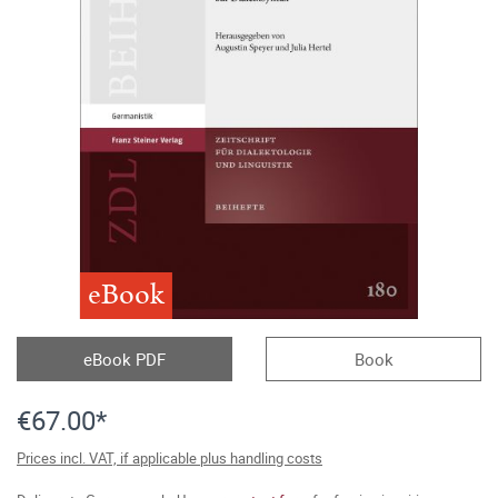
eBook
eBook PDF
Book
€67.00*
Prices incl. VAT, if applicable plus handling costs