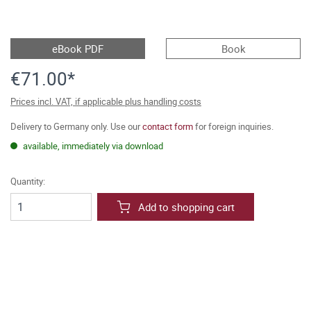
eBook PDF
Book
€71.00*
Prices incl. VAT, if applicable plus handling costs
Delivery to Germany only. Use our
contact form
for foreign inquiries.
available, immediately via download
Quantity:
Add to shopping cart