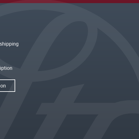
shipping
iption
ion