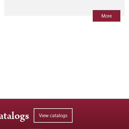
More
atalogs
View catalogs