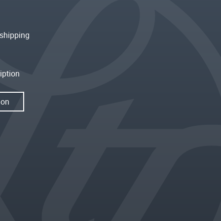
shipping
iption
ion