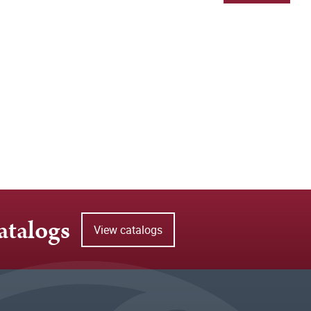
atalogs
View catalogs