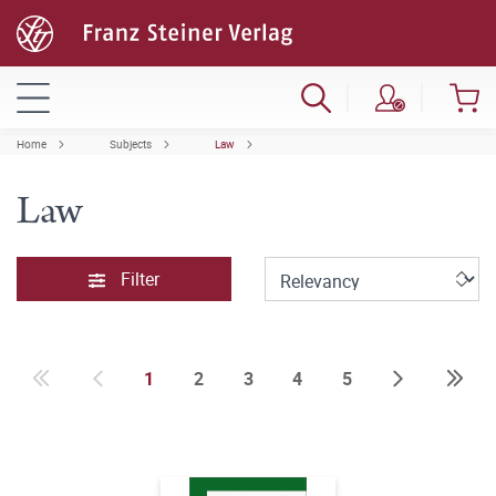
Home
Subjects
Law
Law
Filter
1
2
3
4
5