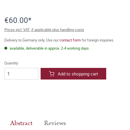
€60.00*
Prices incl. VAT, if applicable plus handling costs
Delivery to Germany only. Use our
contact form
for foreign inquiries.
available, deliverable in approx. 2-4 working days
Quantity:
Add to shopping cart
Abstract
Reviews