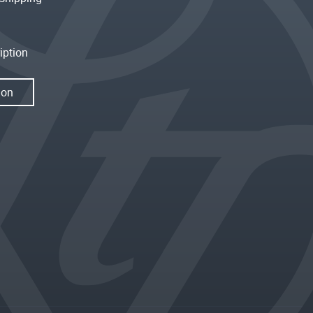
iption
ion