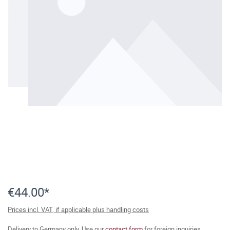
€44.00*
Prices incl. VAT, if applicable plus handling costs
Delivery to Germany only. Use our
contact form
for foreign inquiries.