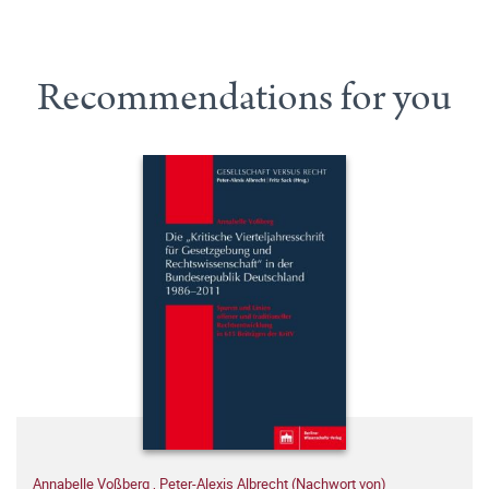
Recommendations for you
Annabelle Voßberg
,
Peter-Alexis Albrecht (Nachwort von)