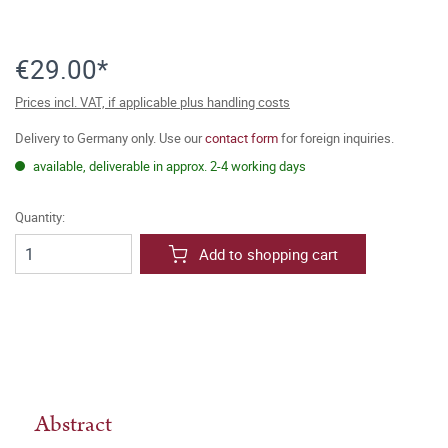
€29.00*
Prices incl. VAT, if applicable plus handling costs
Delivery to Germany only. Use our
contact form
for foreign inquiries.
available, deliverable in approx. 2-4 working days
Quantity:
Add to shopping cart
Abstract