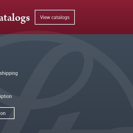
atalogs
View catalogs
shipping
iption
ion