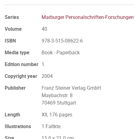
Series
Marburger Personalschriften-Forschungen
Volume
40
ISBN
978-3-515-08622-6
Media type
Book - Paperback
Edition number
1.
Copyright year
2004
Publisher
Franz Steiner Verlag GmbH
Maybachstr. 8
70469 Stuttgart
Length
XII, 176 pages
Illustrations
1 Faltkte.
Size
15.0 x 21.0 cm