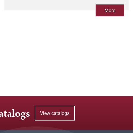
Peter und Paul zu Görlitz
More
atalogs
View catalogs