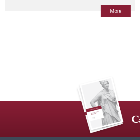
More
C