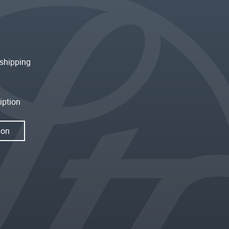
shipping
iption
ion