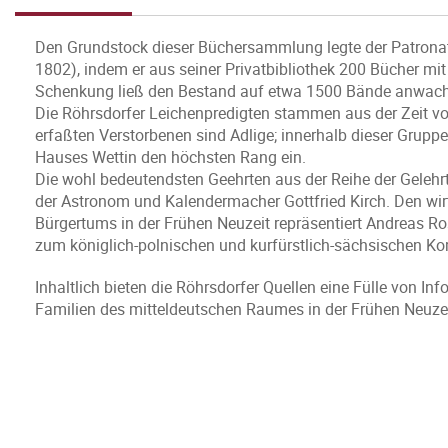
Den Grundstock dieser Büchersammlung legte der Patrona
1802), indem er aus seiner Privatbibliothek 200 Bücher mit
Schenkung ließ den Bestand auf etwa 1500 Bände anwac
Die Röhrsdorfer Leichenpredigten stammen aus der Zeit vo
erfaßten Verstorbenen sind Adlige; innerhalb dieser Grup
Hauses Wettin den höchsten Rang ein.
Die wohl bedeutendsten Geehrten aus der Reihe der Gelehrt
der Astronom und Kalendermacher Gottfried Kirch. Den wirt
Bürgertums in der Frühen Neuzeit repräsentiert Andreas Ros
zum königlich-polnischen und kurfürstlich-sächsischen Ko
Inhaltlich bieten die Röhrsdorfer Quellen eine Fülle von I
Familien des mitteldeutschen Raumes in der Frühen Neuzei