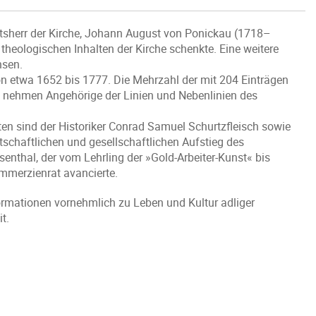
tsherr der Kirche, Johann August von Ponickau (1718–
 theologischen Inhalten der Kirche schenkte. Eine weitere
hsen.
n etwa 1652 bis 1777. Die Mehrzahl der mit 204 Einträgen
pe nehmen Angehörige der Linien und Nebenlinien des
en sind der Historiker Conrad Samuel Schurtzfleisch sowie
schaftlichen und gesellschaftlichen Aufstieg des
enthal, der vom Lehrling der »Gold-Arbeiter-Kunst« bis
mmerzienrat avancierte.
nformationen vornehmlich zu Leben und Kultur adliger
t.