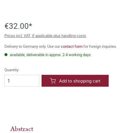
€32.00*
Prices incl. VAT, if applicable plus handling costs
Delivery to Germany only. Use our
contact form
for foreign inquiries.
available, deliverable in approx. 2-4 working days
Quantity:
Add to shopping cart
Abstract