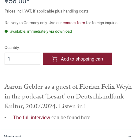
€58.00*
Prices incl. VAT, if applicable plus handling costs
Delivery to Germany only. Use our
contact form
for foreign inquiries.
available, immediately via download
Quantity:
Add to shopping cart
Aaron Gebler as a guest of Florian Felix Weyh
in the podcast ‘Lesart’ on Deutschlandfunk
Kultur, 20.07.2024. Listen in!
The full interview
can be found here.