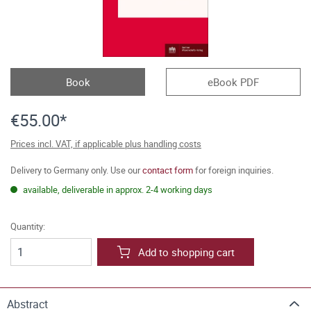
Book
eBook PDF
€55.00*
Prices incl. VAT, if applicable plus handling costs
Delivery to Germany only. Use our
contact form
for foreign inquiries.
available, deliverable in approx. 2-4 working days
Quantity:
Add to shopping cart
Abstract