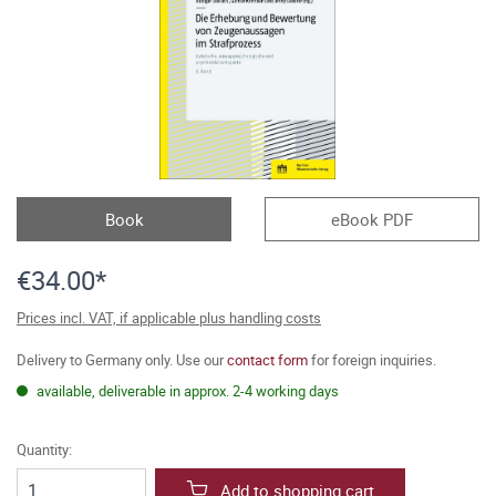
Book
eBook PDF
€34.00*
Prices incl. VAT, if applicable plus handling costs
Delivery to Germany only. Use our
contact form
for foreign inquiries.
available, deliverable in approx. 2-4 working days
Quantity:
Add to shopping cart