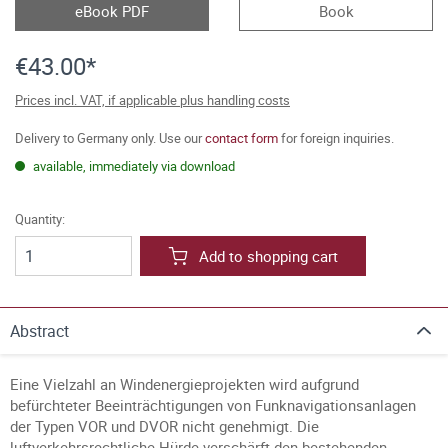
eBook PDF
Book
€43.00*
Prices incl. VAT, if applicable plus handling costs
Delivery to Germany only. Use our
contact form
for foreign inquiries.
available, immediately via download
Quantity:
Add to shopping cart
Abstract
Eine Vielzahl an Windenergieprojekten wird aufgrund
befürchteter Beeinträchtigungen von Funknavigationsanlagen
der Typen VOR und DVOR nicht genehmigt. Die
luftverkehrsrechtliche Hürde verschärft den bestehenden