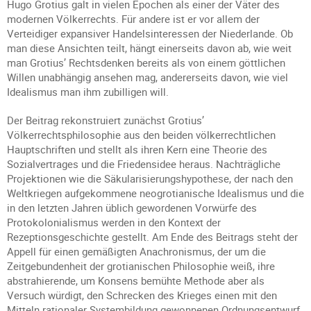
Hugo Grotius galt in vielen Epochen als einer der Väter des
modernen Völkerrechts. Für andere ist er vor allem der
Verteidiger expansiver Handelsinteressen der Niederlande. Ob
man diese Ansichten teilt, hängt einerseits davon ab, wie weit
man Grotius’ Rechtsdenken bereits als von einem göttlichen
Willen unabhängig ansehen mag, andererseits davon, wie viel
Idealismus man ihm zubilligen will.
Der Beitrag rekonstruiert zunächst Grotius’
Völkerrechtsphilosophie aus den beiden völkerrechtlichen
Hauptschriften und stellt als ihren Kern eine Theorie des
Sozialvertrages und die Friedensidee heraus. Nachträgliche
Projektionen wie die Säkularisierungshypothese, der nach den
Weltkriegen aufgekommene neogrotianische Idealismus und die
in den letzten Jahren üblich gewordenen Vorwürfe des
Protokolonialismus werden in den Kontext der
Rezeptionsgeschichte gestellt. Am Ende des Beitrags steht der
Appell für einen gemäßigten Anachronismus, der um die
Zeitgebundenheit der grotianischen Philosophie weiß, ihre
abstrahierende, um Konsens bemühte Methode aber als
Versuch würdigt, den Schrecken des Krieges einen mit den
Mitteln rationaler Systembildung gewonnenen Ordnungsentwurf