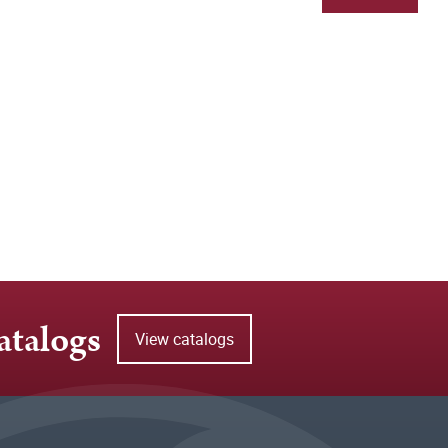
atalogs
View catalogs