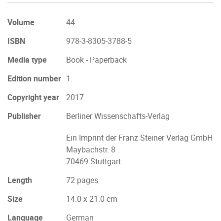
Volume
44
ISBN
978-3-8305-3788-5
Media type
Book - Paperback
Edition number
1.
Copyright year
2017
Publisher
Berliner Wissenschafts-Verlag
Ein Imprint der Franz Steiner Verlag GmbH
Maybachstr. 8
70469 Stuttgart
Length
72 pages
Size
14.0 x 21.0 cm
Language
German