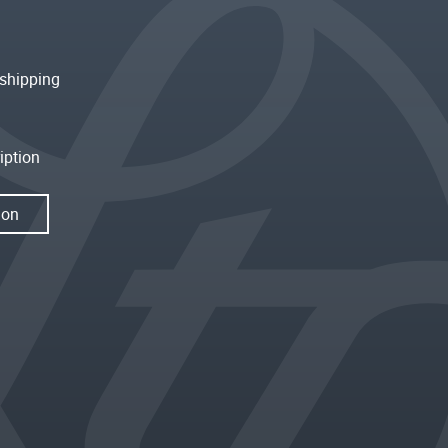
shipping
iption
ion