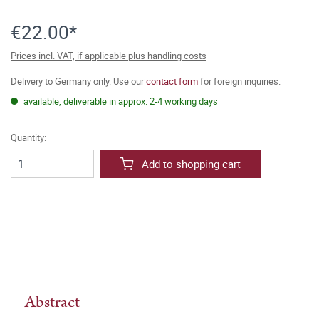
€22.00*
Prices incl. VAT, if applicable plus handling costs
Delivery to Germany only. Use our
contact form
for foreign inquiries.
available, deliverable in approx. 2-4 working days
Quantity:
Add to shopping cart
Abstract