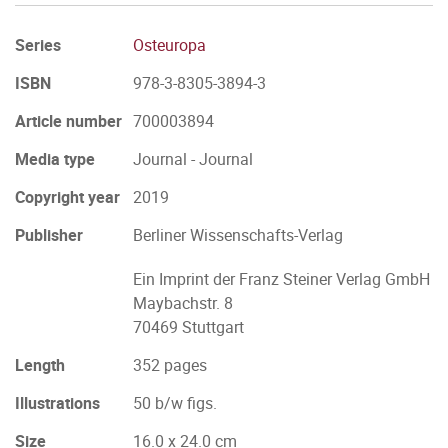
Series
Osteuropa
ISBN
978-3-8305-3894-3
Article number
700003894
Media type
Journal - Journal
Copyright year
2019
Publisher
Berliner Wissenschafts-Verlag
Ein Imprint der Franz Steiner Verlag GmbH
Maybachstr. 8
70469 Stuttgart
Length
352 pages
Illustrations
50 b/w figs.
Size
16.0 x 24.0 cm