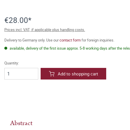
€28.00*
Prices incl. VAT, if applicable plus handling costs.
Delivery to Germany only. Use our
contact form
for foreign inquiries.
available, delivery of the first issue approx. 5-8 working days after the rel
Quantity:
Add to shopping cart
Abstract