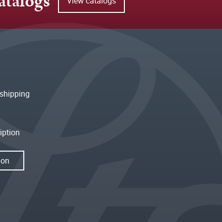
atalogs
View catalogs
shipping
iption
ion