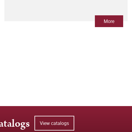
More
atalogs
View catalogs