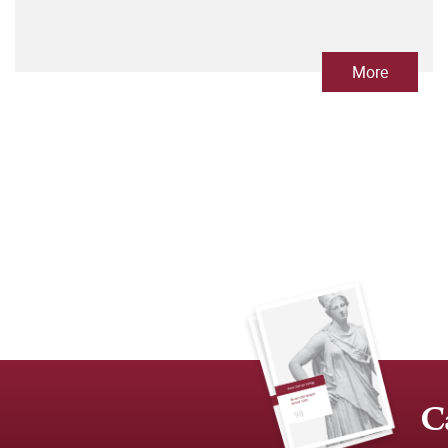
More
C