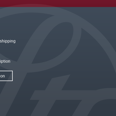
shipping
iption
ion