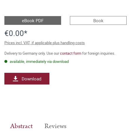
eBook PDF
Book
€0.00*
Prices incl. VAT, if applicable plus handling costs
Delivery to Germany only. Use our
contact form
for foreign inquiries.
available, immediately via download
Download
Abstract
Reviews