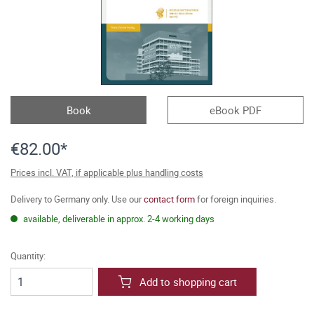
Book
eBook PDF
€82.00*
Prices incl. VAT, if applicable plus handling costs
Delivery to Germany only. Use our
contact form
for foreign inquiries.
available, deliverable in approx. 2-4 working days
Quantity:
Add to shopping cart