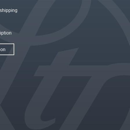
shipping
iption
ion