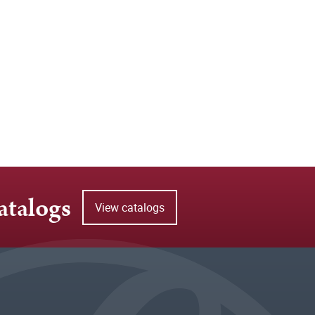
atalogs
View catalogs