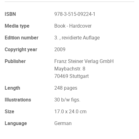
ISBN
978-3-515-09224-1
Media type
Book - Hardcover
Edition number
3. , revidierte Auflage
Copyright year
2009
Publisher
Franz Steiner Verlag GmbH
Maybachstr. 8
70469 Stuttgart
Length
248 pages
Illustrations
30 b/w figs.
Size
17.0 x 24.0 cm
Language
German