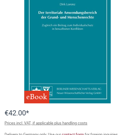
eBook
€42.00*
Prices incl. VAT, if applicable plus handling costs
Delivery to Germany only. Use our
contact form
for foreign inquiries.