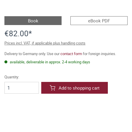
Book
eBook PDF
€82.00*
Prices incl. VAT, if applicable plus handling costs
Delivery to Germany only. Use our
contact form
for foreign inquiries.
available, deliverable in approx. 2-4 working days
Quantity:
Add to shopping cart