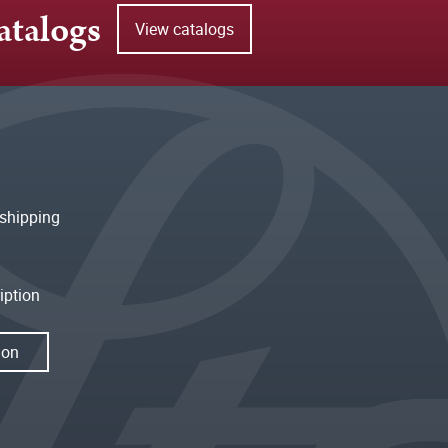
atalogs
View catalogs
shipping
iption
ion