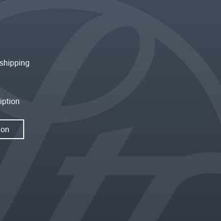
shipping
iption
ion