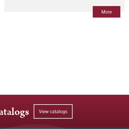
More
atalogs
View catalogs