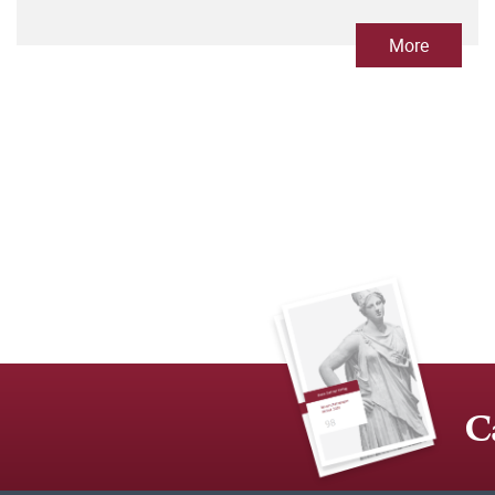
More
C