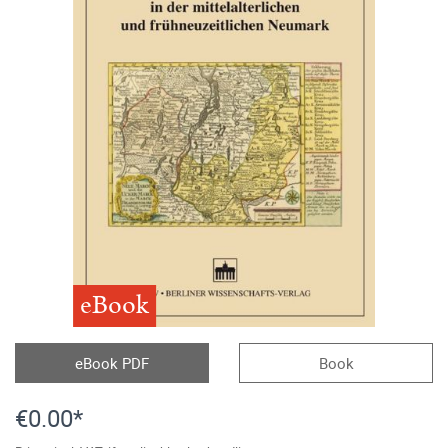
eBook
eBook PDF
Book
€0.00*