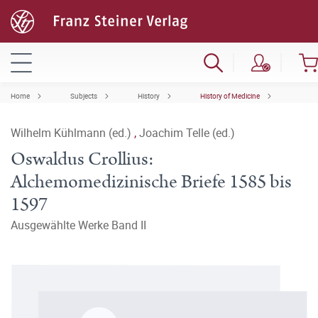
Home
Subjects
History
History of Medicine
Wilhelm Kühlmann (ed.)
,
Joachim Telle (ed.)
Oswaldus Crollius:
Alchemomedizinische Briefe 1585 bis
1597
Ausgewählte Werke Band II