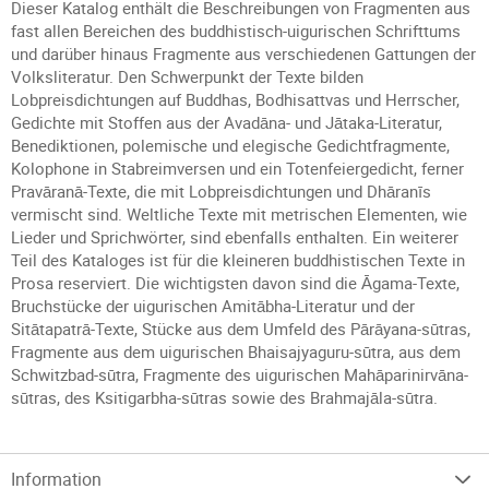
Dieser Katalog enthält die Beschreibungen von Fragmenten aus
fast allen Bereichen des buddhistisch-uigurischen Schrifttums
und darüber hinaus Fragmente aus verschiedenen Gattungen der
Volksliteratur. Den Schwerpunkt der Texte bilden
Lobpreisdichtungen auf Buddhas, Bodhisattvas und Herrscher,
Gedichte mit Stoffen aus der Avadāna- und Jātaka-Literatur,
Benediktionen, polemische und elegische Gedichtfragmente,
Kolophone in Stabreimversen und ein Totenfeiergedicht, ferner
Pravāranā-Texte, die mit Lobpreisdichtungen und Dhāranīs
vermischt sind. Weltliche Texte mit metrischen Elementen, wie
Lieder und Sprichwörter, sind ebenfalls enthalten. Ein weiterer
Teil des Kataloges ist für die kleineren buddhistischen Texte in
Prosa reserviert. Die wichtigsten davon sind die Āgama-Texte,
Bruchstücke der uigurischen Amitābha-Literatur und der
Sitātapatrā-Texte, Stücke aus dem Umfeld des Pārāyana-sūtras,
Fragmente aus dem uigurischen Bhaisajyaguru-sūtra, aus dem
Schwitzbad-sūtra, Fragmente des uigurischen Mahāparinirvāna-
sūtras, des Ksitigarbha-sūtras sowie des Brahmajāla-sūtra.
Information