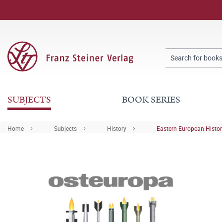
SUBJECTS
BOOK SERIES
Home
Subjects
History
Eastern European Histo