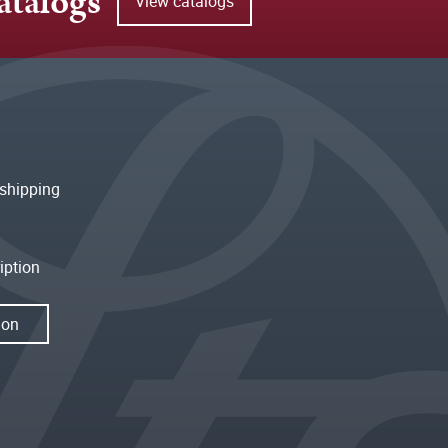
atalogs
View catalogs
shipping
iption
ion