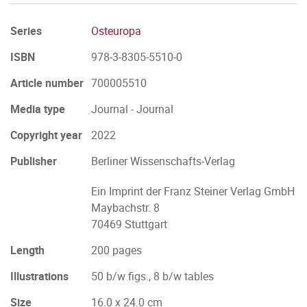
Series
Osteuropa
ISBN
978-3-8305-5510-0
Article number
700005510
Media type
Journal - Journal
Copyright year
2022
Publisher
Berliner Wissenschafts-Verlag
Ein Imprint der Franz Steiner Verlag GmbH
Maybachstr. 8
70469 Stuttgart
Length
200 pages
Illustrations
50 b/w figs., 8 b/w tables
Size
16.0 x 24.0 cm