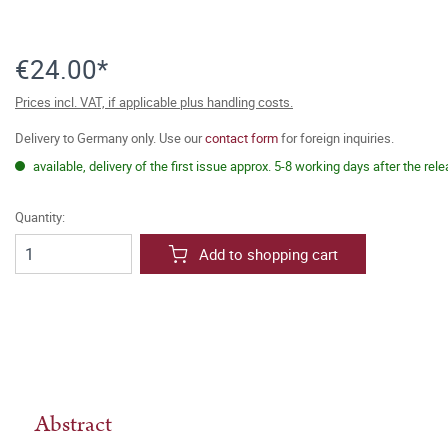
€24.00*
Prices incl. VAT, if applicable plus handling costs.
Delivery to Germany only. Use our
contact form
for foreign inquiries.
available, delivery of the first issue approx. 5-8 working days after the rel
Quantity:
Add to shopping cart
Abstract