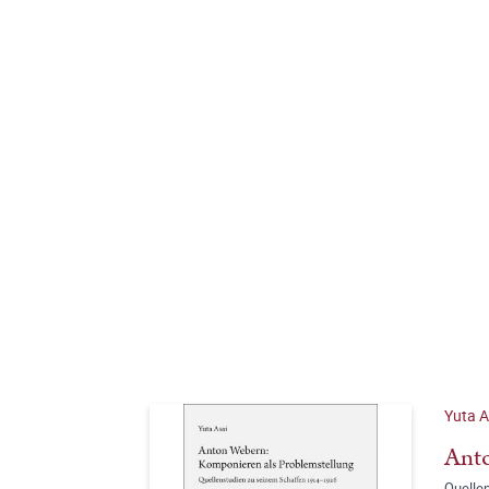
Yuta A
Anto
Quelle