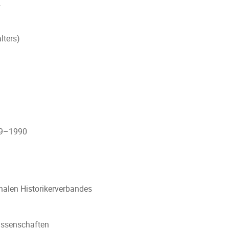
n
lters)
989–1990
nalen Historikerverbandes
issenschaften