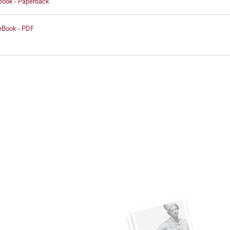
 Book - Paperback
 eBook - PDF