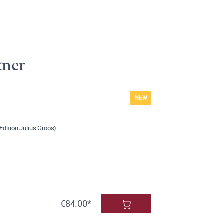
tner
NEW
dition Julius Groos)
€84.00*