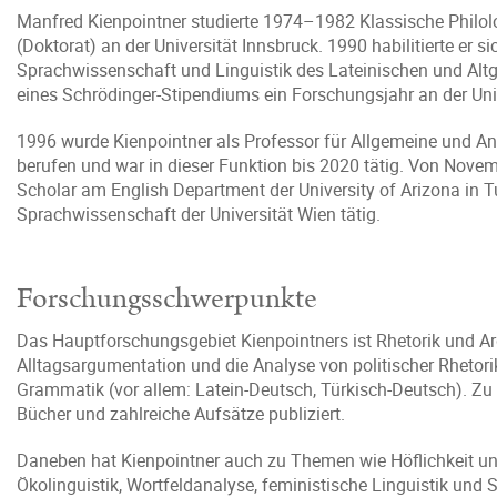
Manfred Kienpointner studierte 1974–1982 Klassische Philo
(Doktorat) an der Universität Innsbruck. 1990 habilitierte er s
Sprachwissenschaft und Linguistik des Lateinischen und Alt
eines Schrödinger-Stipendiums ein Forschungsjahr an der Un
1996 wurde Kienpointner als Professor für Allgemeine und A
berufen und war in dieser Funktion bis 2020 tätig. Von Novem
Scholar am English Department der University of Arizona in T
Sprachwissenschaft der Universität Wien tätig.
Forschungsschwerpunkte
Das Hauptforschungsgebiet Kienpointners ist Rhetorik und Ar
Alltagsargumentation und die Analyse von politischer Rhetorik.
Grammatik (vor allem: Latein-Deutsch, Türkisch-Deutsch). Z
Bücher und zahlreiche Aufsätze publiziert.
Daneben hat Kienpointner auch zu Themen wie Höflichkeit un
Ökolinguistik, Wortfeldanalyse, feministische Linguistik und