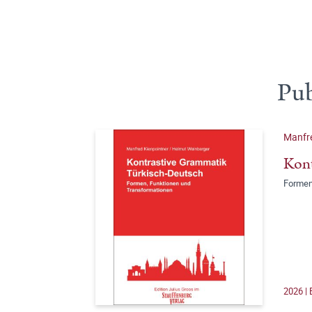
Pub
Manfr
Kont
Formen
2026 |