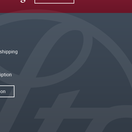
shipping
iption
ion