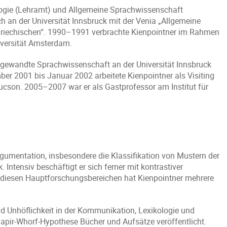
logie (Lehramt) und Allgemeine Sprachwissenschaft
ich an der Universität Innsbruck mit der Venia „Allgemeine
griechischen“. 1990–1991 verbrachte Kienpointner im Rahmen
iversität Amsterdam.
ngewandte Sprachwissenschaft an der Universität Innsbruck
ber 2001 bis Januar 2002 arbeitete Kienpointner als Visiting
ucson. 2005–2007 war er als Gastprofessor am Institut für
gumentation, insbesondere die Klassifikation von Mustern der
 Intensiv beschäftigt er sich ferner mit kontrastiver
u diesen Hauptforschungsbereichen hat Kienpointner mehrere
d Unhöflichkeit in der Kommunikation, Lexikologie und
 Sapir-Whorf-Hypothese Bücher und Aufsätze veröffentlicht.