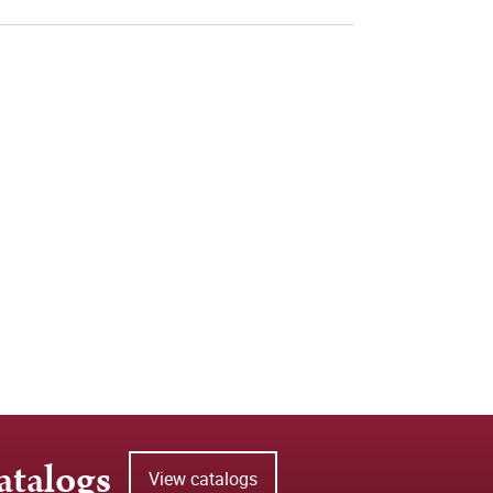
atalogs
View catalogs