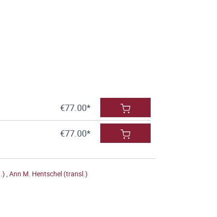
€77.00*
€77.00*
.)
,
Ann M. Hentschel (transl.)