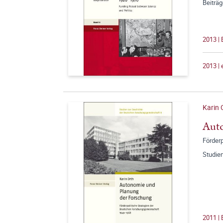
Beiträ
2013 |
2013 |
Karin 
Aut
Förder
Studie
2011 |