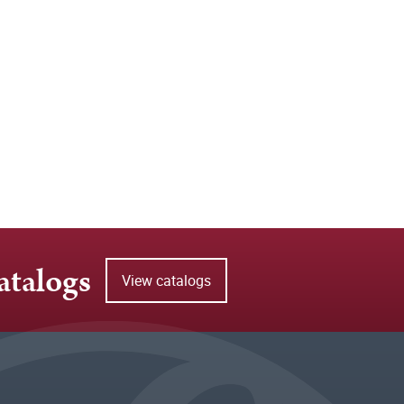
atalogs
View catalogs