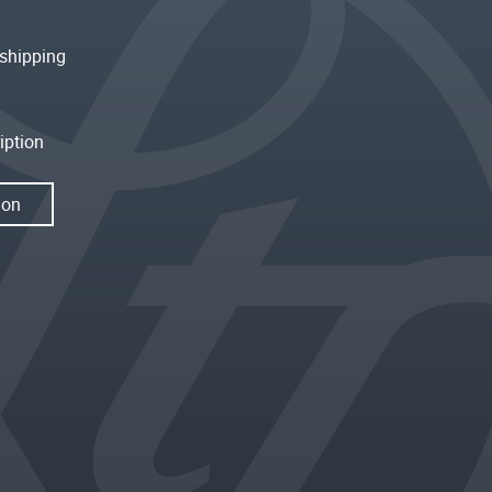
shipping
iption
ion