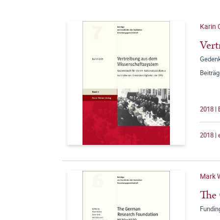
Karin 
Vert
Gedenk
Beiträ
2018 |
2018 |
Mark W
The
Fundin