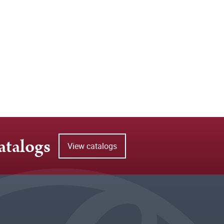
atalogs
View catalogs