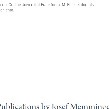
er Goethe-Universität Frankfurt a. M. Er leitet dort als
chichte.
ublications by Josef Memming