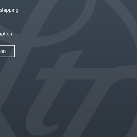
shipping
iption
ion