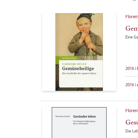
Floren
Gem
Eine G
2016 | 
2016 |
Floren
Ges
Die Le