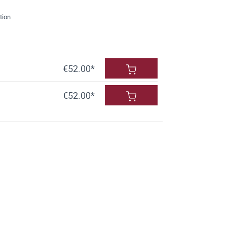
tion
€52.00*
€52.00*