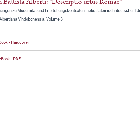
 Battista Alberti: "Descriptio urbis Romae"
gungen zu Modernität und Entstehungskontexten, nebst lateinisch-deutscher Edi
 Albertiana Vindobonensia, Volume 3
Book - Hardcover
 eBook - PDF