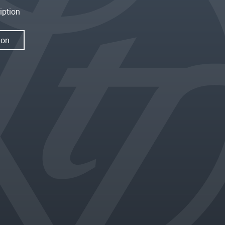
iption
ion