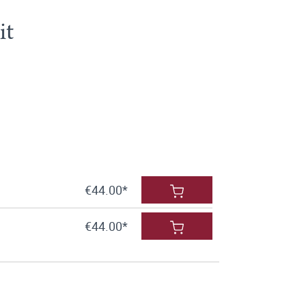
it
€44.00*
€44.00*