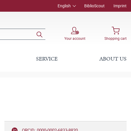
English
BiblioScout
Imprint
Your account
Shopping cart
SERVICE
ABOUT US
ORCID: 0000-0002-6833-8820