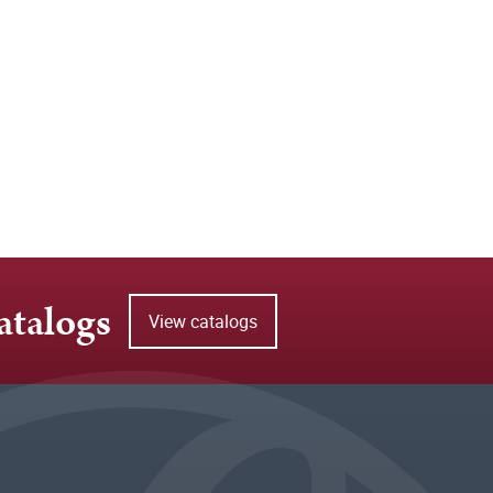
atalogs
View catalogs