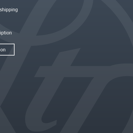
shipping
iption
ion