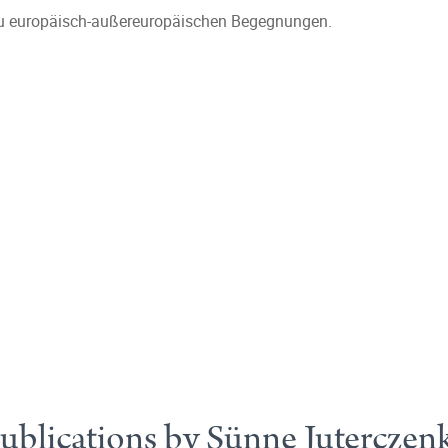
zu europäisch-außereuropäischen Begegnungen.
ublications by Sünne Juterczen