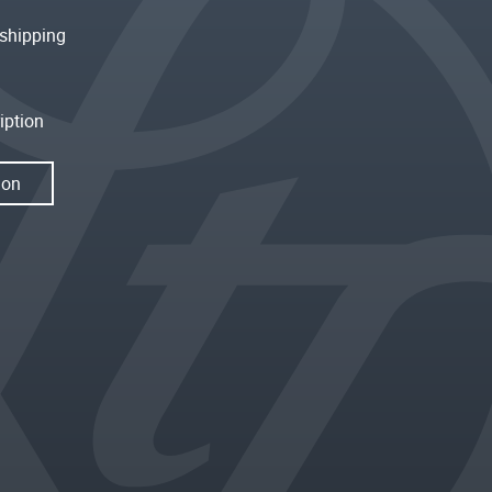
shipping
iption
ion