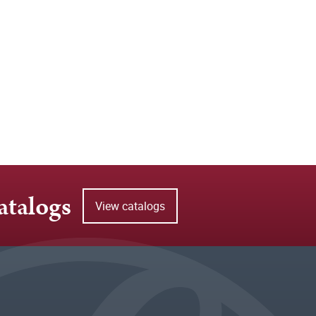
atalogs
View catalogs