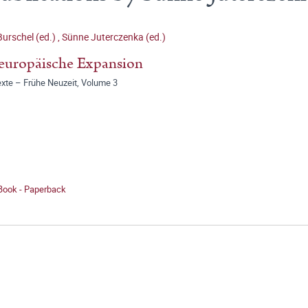
Burschel (ed.)
,
Sünne Juterczenka (ed.)
europäische Expansion
exte – Frühe Neuzeit, Volume 3
 Book - Paperback