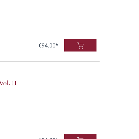
€94.00*
ol. II