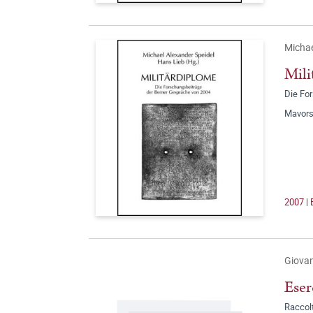
Michae
Mili
Die Fo
Mavors
2007 | 
Giovan
Eser
Raccolt