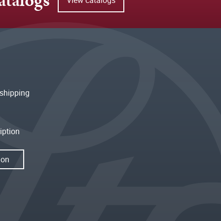
atalogs
shipping
iption
ion