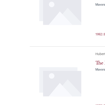
Mavors
1992 | 
Hubert
The 
Mavors