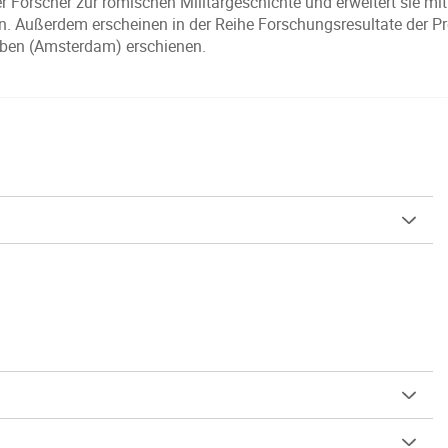
Forscher zur römischen Militärgeschichte und erweitert sie mit
 Außerdem erscheinen in der Reihe Forschungsresultate der Proje
ieben (Amsterdam) erschienen.