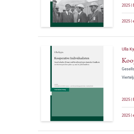
2025 | 
2025 |
Ulla K
Koop
Gesells
Viertel
2025 | 
2025 |