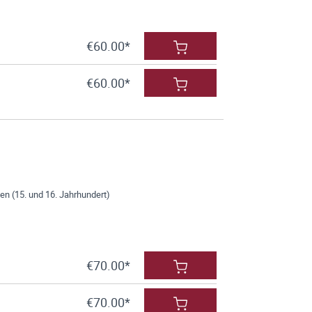
€60.00*
€60.00*
ien (15. und 16. Jahrhundert)
€70.00*
€70.00*