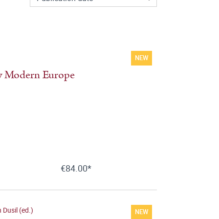
NEW
ly Modern Europe
€84.00*
 Dusil (ed.)
NEW