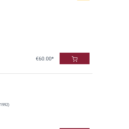
€60.00*
–1992)