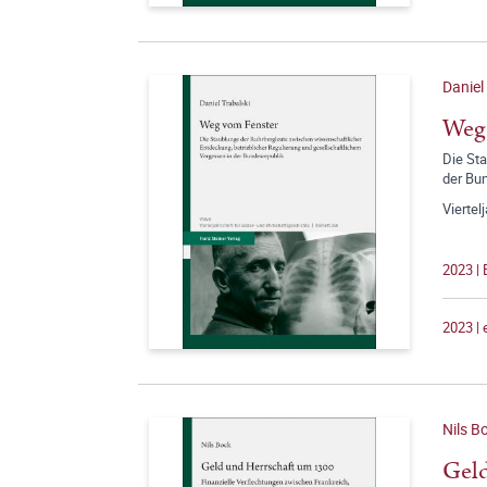
Daniel
Weg
Die St
der Bu
Viertel
2023 | 
2023 |
Nils B
Geld