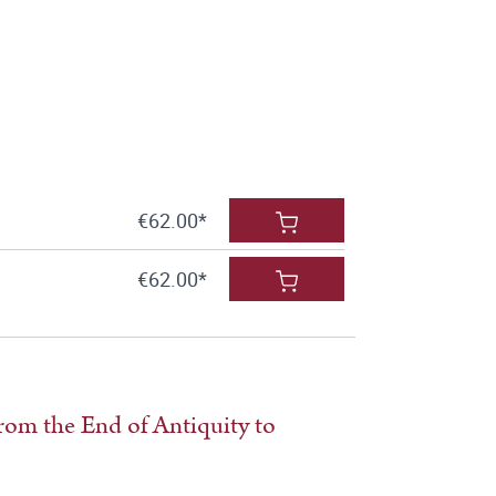
€62.00*
€62.00*
om the End of Antiquity to