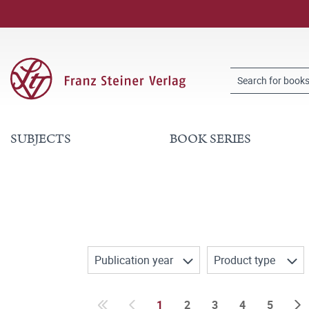
SUBJECTS
BOOK SERIES
Publication year
Product type
1
2
3
4
5