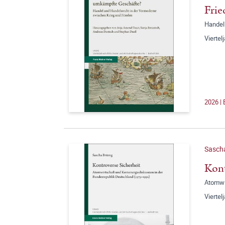
Frie
Handel
Viertel
2026 | 
Sasch
Kont
Atomwi
Viertel