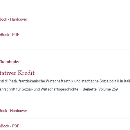
Book - Hardcover
 eBook - PDF
 Skambraks
tativer Kredit
ti di Pietà, franziskanische Wirtschaftsethik und städtische Sozialpolitik in Ital
jahrschrift für Sozial- und Wirtschaftsgeschichte – Beihefte, Volume 259
Book - Hardcover
 eBook - PDF