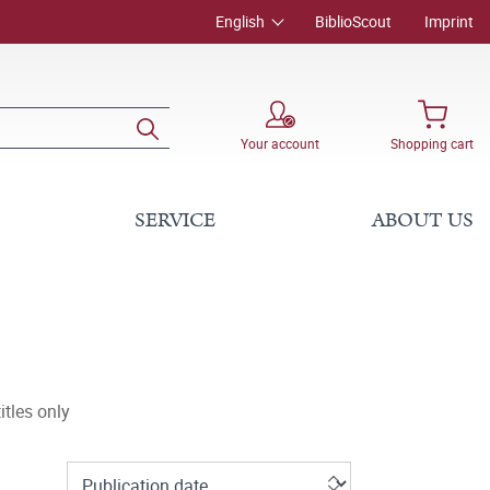
English
BiblioScout
Imprint
Your account
Shopping cart
SERVICE
ABOUT US
tles only