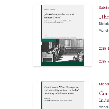
Sabrin
„The
Die br
Viertel
2025 | 
2025 |
Miche
Conf
Indu
Viertel