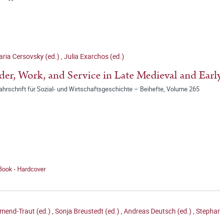
ria Cersovsky (ed.)
,
Julia Exarchos (ed.)
er, Work, and Service in Late Medieval and Ear
jahrschrift für Sozial- und Wirtschaftsgeschichte – Beihefte, Volume 265
Book - Hardcover
mend-Traut (ed.)
,
Sonja Breustedt (ed.)
,
Andreas Deutsch (ed.)
,
Stephan