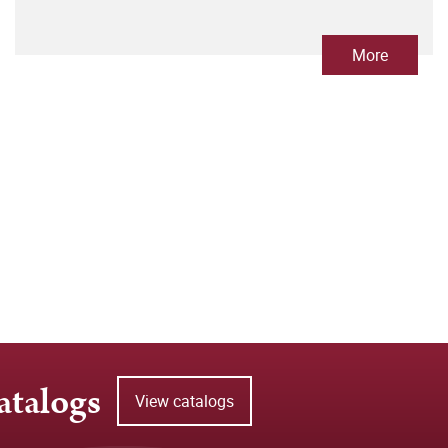
More
atalogs
View catalogs