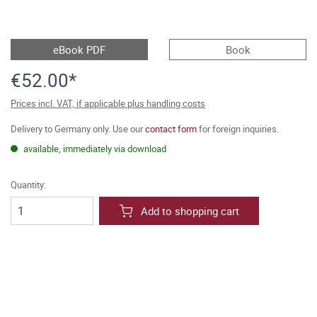
eBook PDF
Book
€52.00*
Prices incl. VAT, if applicable plus handling costs
Delivery to Germany only. Use our
contact form
for foreign inquiries.
available, immediately via download
Quantity:
Add to shopping cart