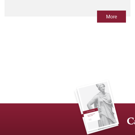
More
C