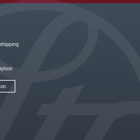
shipping
iption
ion